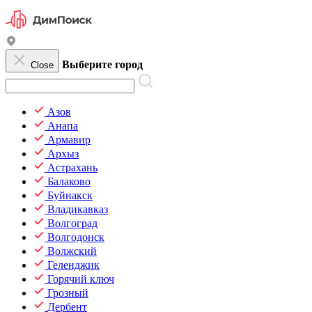
Выберите город
Close
Азов
Анапа
Армавир
Архыз
Астрахань
Балаково
Буйнакск
Владикавказ
Волгоград
Волгодонск
Волжский
Геленджик
Горячий ключ
Грозный
Дербент