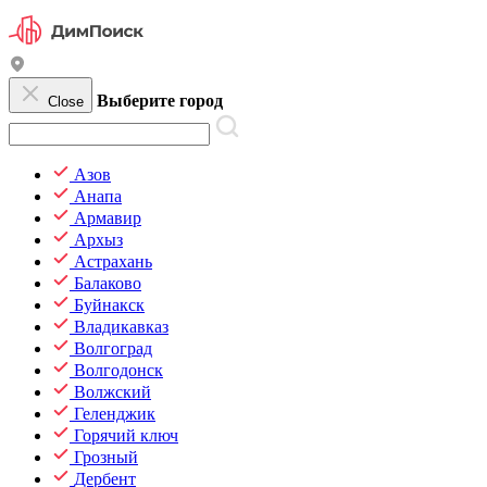
Выберите город
Close
Азов
Анапа
Армавир
Архыз
Астрахань
Балаково
Буйнакск
Владикавказ
Волгоград
Волгодонск
Волжский
Геленджик
Горячий ключ
Грозный
Дербент