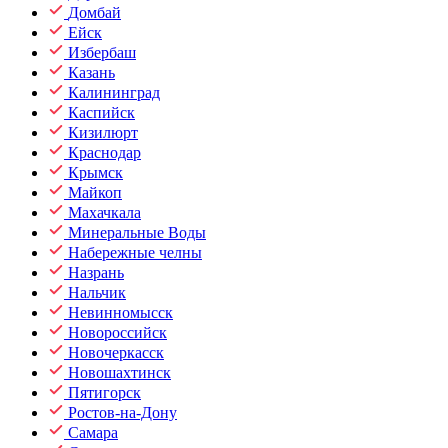
Домбай
Ейск
Избербаш
Казань
Калининград
Каспийск
Кизилюрт
Краснодар
Крымск
Майкоп
Махачкала
Минеральные Воды
Набережные челны
Назрань
Нальчик
Невинномысск
Новороссийск
Новочеркасск
Новошахтинск
Пятигорск
Ростов-на-Дону
Самара