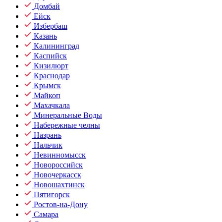
Домбай
Ейск
Избербаш
Казань
Калининград
Каспийск
Кизилюрт
Краснодар
Крымск
Майкоп
Махачкала
Минеральные Воды
Набережные челны
Назрань
Нальчик
Невинномысск
Новороссийск
Новочеркасск
Новошахтинск
Пятигорск
Ростов-на-Дону
Самара