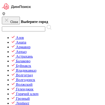
Выберите город
Close
Азов
Анапа
Армавир
Архыз
Астрахань
Балаково
Буйнакск
Владикавказ
Волгоград
Волгодонск
Волжский
Геленджик
Горячий ключ
Грозный
Дербент