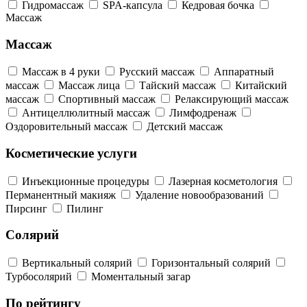
Гидромассаж
SPA-капсула
Кедровая бочка
Массаж
Массаж
Массаж в 4 руки
Русский массаж
Аппаратный
массаж
Массаж лица
Тайский массаж
Китайский
массаж
Спортивный массаж
Релаксирующий массаж
Антицеллюлитный массаж
Лимфодренаж
Оздоровительный массаж
Детский массаж
Косметические услуги
Инъекционные процедуры
Лазерная косметология
Перманентный макияж
Удаление новообразований
Пирсинг
Пилинг
Солярий
Вертикальный солярий
Горизонтальный солярий
Турбосолярий
Моментальный загар
По рейтингу