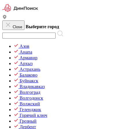
Выберите город
Close
Азов
Анапа
Армавир
Архыз
Астрахань
Балаково
Буйнакск
Владикавказ
Волгоград
Волгодонск
Волжский
Геленджик
Горячий ключ
Грозный
Дербент