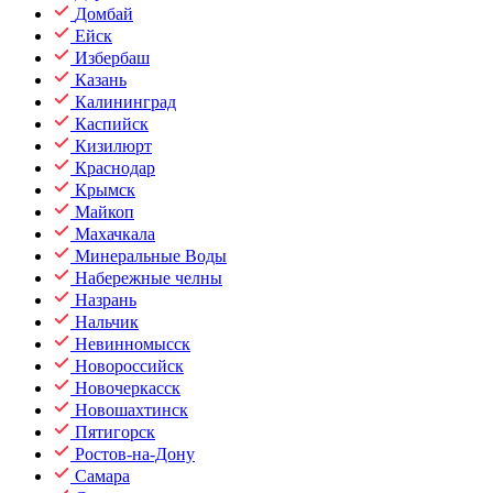
Домбай
Ейск
Избербаш
Казань
Калининград
Каспийск
Кизилюрт
Краснодар
Крымск
Майкоп
Махачкала
Минеральные Воды
Набережные челны
Назрань
Нальчик
Невинномысск
Новороссийск
Новочеркасск
Новошахтинск
Пятигорск
Ростов-на-Дону
Самара