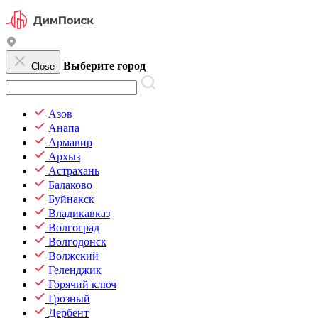
Выберите город
Close
Азов
Анапа
Армавир
Архыз
Астрахань
Балаково
Буйнакск
Владикавказ
Волгоград
Волгодонск
Волжский
Геленджик
Горячий ключ
Грозный
Дербент