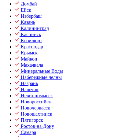
Домбай
Ейск
Избербаш
Казань
Калининград
Каспийск
Кизилюрт
Краснодар
Крымск
Майкоп
Махачкала
Минеральные Воды
Набережные челны
Назрань
Нальчик
Невинномысск
Новороссийск
Новочеркасск
Новошахтинск
Пятигорск
Ростов-на-Дону
Самара