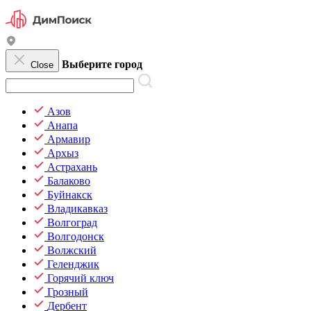
Выберите город
Close
Азов
Анапа
Армавир
Архыз
Астрахань
Балаково
Буйнакск
Владикавказ
Волгоград
Волгодонск
Волжский
Геленджик
Горячий ключ
Грозный
Дербент