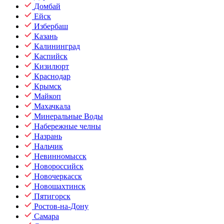
Домбай
Ейск
Избербаш
Казань
Калининград
Каспийск
Кизилюрт
Краснодар
Крымск
Майкоп
Махачкала
Минеральные Воды
Набережные челны
Назрань
Нальчик
Невинномысск
Новороссийск
Новочеркасск
Новошахтинск
Пятигорск
Ростов-на-Дону
Самара