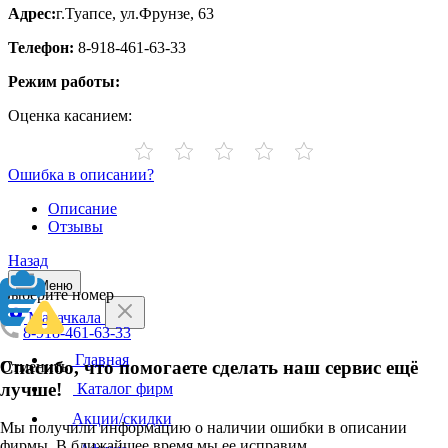
Адрес:
г.Туапсе, ул.Фрунзе, 63
Телефон:
8-918-461-63-33
Режим работы:
Оценка касанием:
Ошибка в описании?
Описание
Отзывы
Назад
Меню
Выберите номер
Махачкала
8-918-461-63-33
Главная
Спасибо, что помогаете сделать наш сервис ещё
Отменить
лучше!
Каталог фирм
Акции/скидки
Мы получили информацию о наличии ошибки в описании
фирмы. В ближайшее время мы ее исправим.