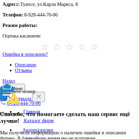
Адрес:
г.Туапсе, ул.Карла Маркса, 8
Телефон:
8-928-444-70-06
Режим работы:
Оценка касанием:
Ошибка в описании?
Описание
Отзывы
Назад
Меню
Выберите номер
Махачкала
8-928-444-70-06
Главная
Спасибо, что помогаете сделать наш сервис ещё
Отменить
лучше!
Каталог фирм
Акции/скидки
Мы получили информацию о наличии ошибки в описании
фирмы. В ближайшее время мы ее исправим.