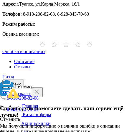
Адрес:
г.Туапсе, ул.Карла Маркса, 16/1
Телефон:
8-918-208-82-08, 8-928-843-70-60
Режим работы:
Оценка касанием:
Ошибка в описании?
Описание
Отзывы
Назад
Меню
Выберите номер
Махачкала
8-918-208-82-08
Главная
Спасибо, что помогаете сделать наш сервис ещё
8-928-843-70-60
лучше!
Каталог фирм
Отменить
Акции/скидки
Мы получили информацию о наличии ошибки в описании
фирмы. В ближайшее время мы ее исправим.