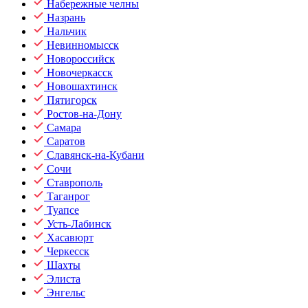
Набережные челны
Назрань
Нальчик
Невинномысск
Новороссийск
Новочеркасск
Новошахтинск
Пятигорск
Ростов-на-Дону
Самара
Саратов
Славянск-на-Кубани
Сочи
Ставрополь
Таганрог
Туапсе
Усть-Лабинск
Хасавюрт
Черкесск
Шахты
Элиста
Энгельс