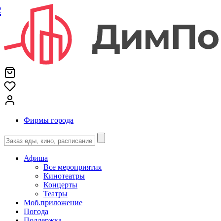
е
Фирмы города
Афиша
Все мероприятия
Кинотеатры
Концерты
Театры
Моб.приложение
Погода
Поддержка