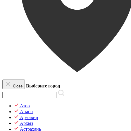
Выберите город
Close
Азов
Анапа
Армавир
Архыз
Астрахань