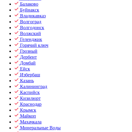
Балаково
Буйнакск
Владикавказ
Волгоград
Волгодонск
Волжский
Геленджик
Горячий ключ
Грозный
Дербент
Домбай
Ейск
Избербаш
Казань
Калининград
Каспийск
Кизилюрт
Краснодар
Крымск
Майкоп
Махачкала
Минеральные Воды