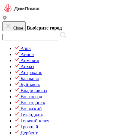
Выберите город
Close
Азов
Анапа
Армавир
Архыз
Астрахань
Балаково
Буйнакск
Владикавказ
Волгоград
Волгодонск
Волжский
Геленджик
Горячий ключ
Грозный
Дербент