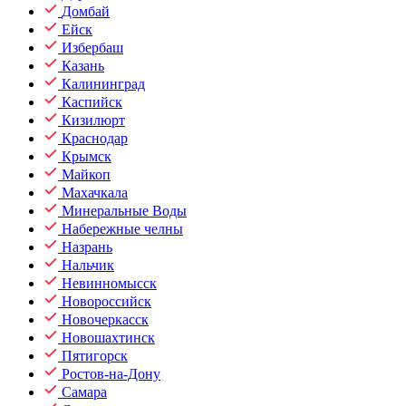
Домбай
Ейск
Избербаш
Казань
Калининград
Каспийск
Кизилюрт
Краснодар
Крымск
Майкоп
Махачкала
Минеральные Воды
Набережные челны
Назрань
Нальчик
Невинномысск
Новороссийск
Новочеркасск
Новошахтинск
Пятигорск
Ростов-на-Дону
Самара