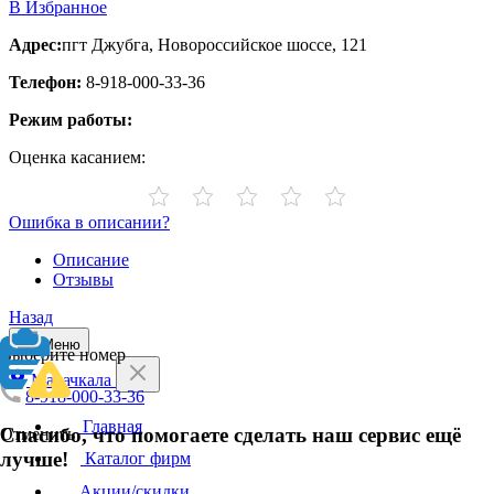
В Избранное
Адрес:
пгт Джубга, Новороссийское шоссе, 121
Телефон:
8-918-000-33-36
Режим работы:
Оценка касанием:
Ошибка в описании?
Описание
Отзывы
Назад
Меню
Выберите номер
Махачкала
8-918-000-33-36
Главная
Спасибо, что помогаете сделать наш сервис ещё
Отменить
лучше!
Каталог фирм
Акции/скидки