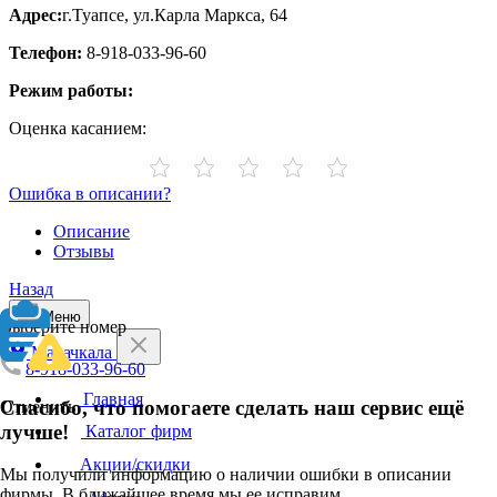
Адрес:
г.Туапсе, ул.Карла Маркса, 64
Телефон:
8-918-033-96-60
Режим работы:
Оценка касанием:
Ошибка в описании?
Описание
Отзывы
Назад
Меню
Выберите номер
Махачкала
8-918-033-96-60
Главная
Спасибо, что помогаете сделать наш сервис ещё
Отменить
лучше!
Каталог фирм
Акции/скидки
Мы получили информацию о наличии ошибки в описании
фирмы. В ближайшее время мы ее исправим.