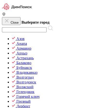
Выберите город
Close
Азов
Анапа
Армавир
Архыз
Астрахань
Балаково
Буйнакск
Владикавказ
Волгоград
Волгодонск
Волжский
Геленджик
Горячий ключ
Грозный
Дербент