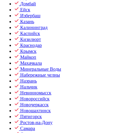
Домбай
Ейск
Избербаш
Казань
Калининград
Каспийск
Кизилюрт
Краснодар
Крымск
Майкоп
Махачкала
Минеральные Воды
Набережные челны
Назрань
Нальчик
Невинномысск
Новороссийск
Новочеркасск
Новошахтинск
Пятигорск
Ростов-на-Дону
Самара