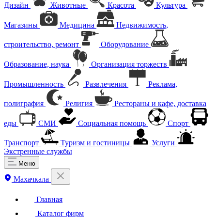
Дизайн
Животные
Красота
Культура
Магазины
Медицина
Недвижимость,
строительство, ремонт
Оборудование
Образование, наука
Организация торжеств
Промышленность
Развлечения
Реклама,
полиграфия
Религия
Рестораны и кафе, доставка
еды
СМИ
Социальная помощь
Спорт
Транспорт
Туризм и гостиницы
Услуги
Экстренные службы
Меню
Махачкала
Главная
Каталог фирм