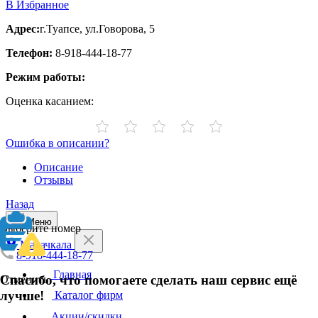
В Избранное
Адрес:
г.Туапсе, ул.Говорова, 5
Телефон:
8-918-444-18-77
Режим работы:
Оценка касанием:
Ошибка в описании?
Описание
Отзывы
Назад
Меню
Выберите номер
Махачкала
8-918-444-18-77
Главная
Спасибо, что помогаете сделать наш сервис ещё
Отменить
лучше!
Каталог фирм
Акции/скидки