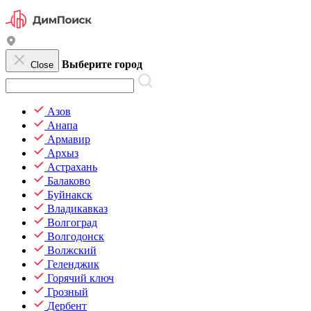
Выберите город
Close
Азов
Анапа
Армавир
Архыз
Астрахань
Балаково
Буйнакск
Владикавказ
Волгоград
Волгодонск
Волжский
Геленджик
Горячий ключ
Грозный
Дербент