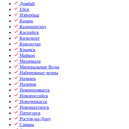
Домбай
Ейск
Избербаш
Казань
Калининград
Каспийск
Кизилюрт
Краснодар
Крымск
Майкоп
Махачкала
Минеральные Воды
Набережные челны
Назрань
Нальчик
Невинномысск
Новороссийск
Новочеркасск
Новошахтинск
Пятигорск
Ростов-на-Дону
Самара