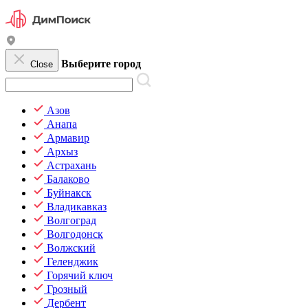
Выберите город
Close
Азов
Анапа
Армавир
Архыз
Астрахань
Балаково
Буйнакск
Владикавказ
Волгоград
Волгодонск
Волжский
Геленджик
Горячий ключ
Грозный
Дербент