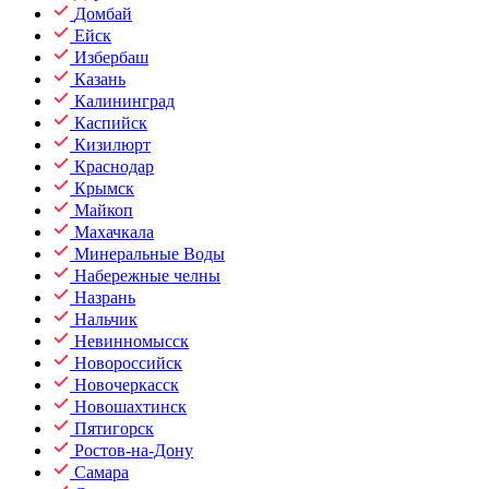
Домбай
Ейск
Избербаш
Казань
Калининград
Каспийск
Кизилюрт
Краснодар
Крымск
Майкоп
Махачкала
Минеральные Воды
Набережные челны
Назрань
Нальчик
Невинномысск
Новороссийск
Новочеркасск
Новошахтинск
Пятигорск
Ростов-на-Дону
Самара