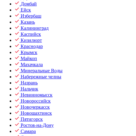
Домбай
Ейск
Избербаш
Казань
Калининград
Каспийск
Кизилюрт
Краснодар
Крымск
Майкоп
Махачкала
Минеральные Воды
Набережные челны
Назрань
Нальчик
Невинномысск
Новороссийск
Новочеркасск
Новошахтинск
Пятигорск
Ростов-на-Дону
Самара