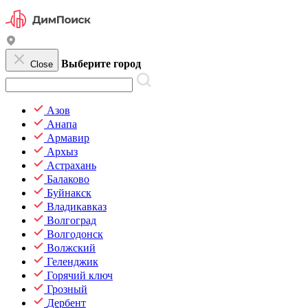
Выберите город
Close
Азов
Анапа
Армавир
Архыз
Астрахань
Балаково
Буйнакск
Владикавказ
Волгоград
Волгодонск
Волжский
Геленджик
Горячий ключ
Грозный
Дербент