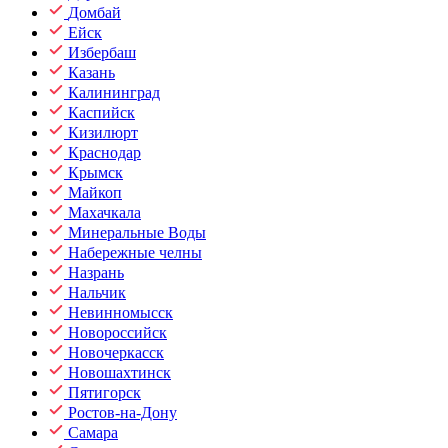
Домбай
Ейск
Избербаш
Казань
Калининград
Каспийск
Кизилюрт
Краснодар
Крымск
Майкоп
Махачкала
Минеральные Воды
Набережные челны
Назрань
Нальчик
Невинномысск
Новороссийск
Новочеркасск
Новошахтинск
Пятигорск
Ростов-на-Дону
Самара