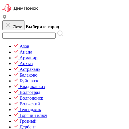
Выберите город
Close
Азов
Анапа
Армавир
Архыз
Астрахань
Балаково
Буйнакск
Владикавказ
Волгоград
Волгодонск
Волжский
Геленджик
Горячий ключ
Грозный
Дербент