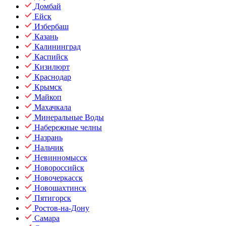
Домбай
Ейск
Избербаш
Казань
Калининград
Каспийск
Кизилюрт
Краснодар
Крымск
Майкоп
Махачкала
Минеральные Воды
Набережные челны
Назрань
Нальчик
Невинномысск
Новороссийск
Новочеркасск
Новошахтинск
Пятигорск
Ростов-на-Дону
Самара