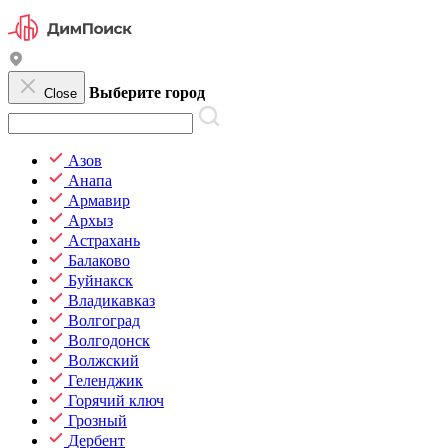
Выберите город
Close
Азов
Анапа
Армавир
Архыз
Астрахань
Балаково
Буйнакск
Владикавказ
Волгоград
Волгодонск
Волжский
Геленджик
Горячий ключ
Грозный
Дербент