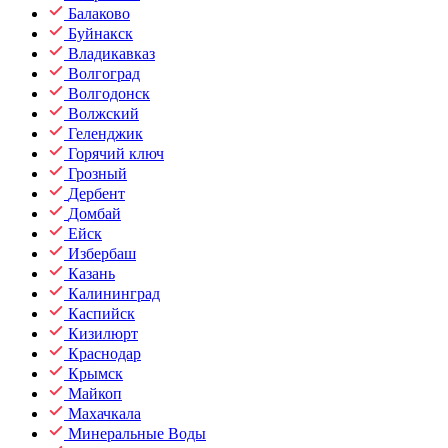
Балаково
Буйнакск
Владикавказ
Волгоград
Волгодонск
Волжский
Геленджик
Горячий ключ
Грозный
Дербент
Домбай
Ейск
Избербаш
Казань
Калининград
Каспийск
Кизилюрт
Краснодар
Крымск
Майкоп
Махачкала
Минеральные Воды