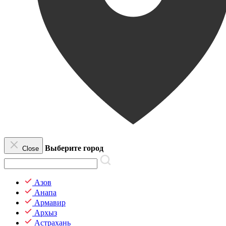
Выберите город
Close
Азов
Анапа
Армавир
Архыз
Астрахань