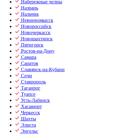
Набережные челны
Назрань
Нальчик
Невинномысск
Новороссийск
Новочеркасск
Новошахтинск
Пятигорск
Ростов-на-Дону
Самара
Саратов
Славянск-на-Кубани
Сочи
Ставрополь
Таганрог
Туапсе
Усть-Лабинск
Хасавюрт
Черкесск
Шахты
Элиста
Энгельс