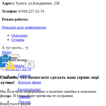
Адрес:
г.Туапсе, ул.Бондаренко, 25Б
Телефон:
8-918-227-22-74
Режим работы:
Показать всю информацию
Описание
Отзывы
А тут пусто... =(
Назад
Меню
Выберите номер
Махачкала
8-918-227-22-74
Главная
Спасибо, что помогаете сделать наш сервис ещё
Отменить
лучше!
Каталог фирм
Акции/скидки
Мы получили информацию о наличии ошибки в описании
фирмы. В ближайшее время мы ее исправим.
Афиша
Погода
Вернуться к фирме