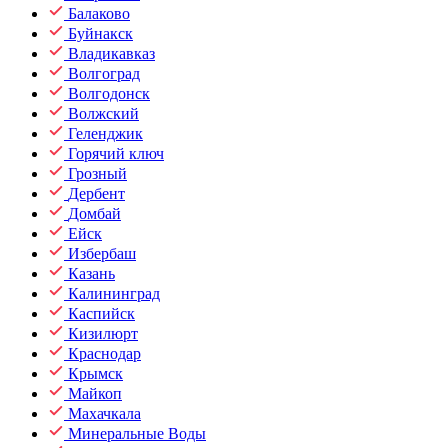
Балаково
Буйнакск
Владикавказ
Волгоград
Волгодонск
Волжский
Геленджик
Горячий ключ
Грозный
Дербент
Домбай
Ейск
Избербаш
Казань
Калининград
Каспийск
Кизилюрт
Краснодар
Крымск
Майкоп
Махачкала
Минеральные Воды