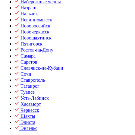
Набережные челны
Назрань
Нальчик
Невинномысск
Новороссийск
Новочеркасск
Новошахтинск
Пятигорск
Ростов-на-Дону
Самара
Саратов
Славянск-на-Кубани
Сочи
Ставрополь
Таганрог
Туапсе
Усть-Лабинск
Хасавюрт
Черкесск
Шахты
Элиста
Энгельс