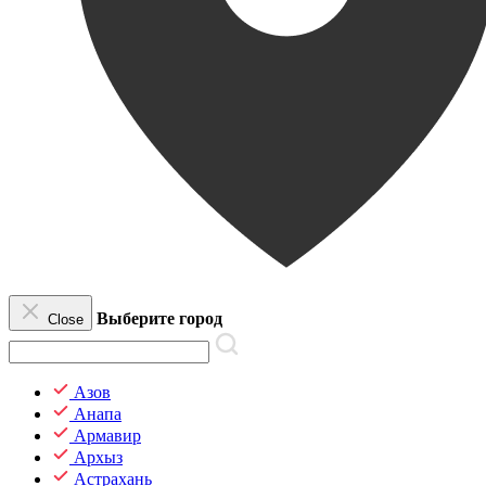
Выберите город
Close
Азов
Анапа
Армавир
Архыз
Астрахань