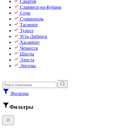
Саратов
Славянск-на-Кубани
Сочи
Ставрополь
Таганрог
Туапсе
Усть-Лабинск
Хасавюрт
Черкесск
Шахты
Элиста
Энгельс
Фильтры
Фильтры