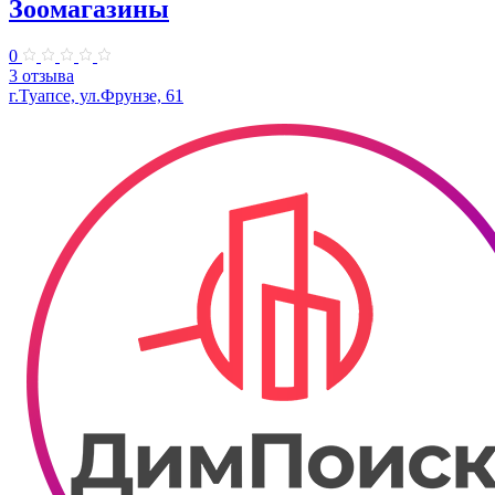
Зоомагазины
0
3 отзыва
г.Туапсе, ул.Фрунзе, 61