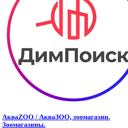
АкваZOO / АкваЗОО, зоомагазин.
Зоомагазины.