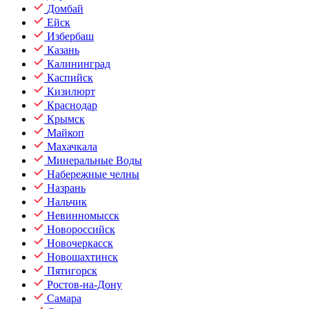
Домбай
Ейск
Избербаш
Казань
Калининград
Каспийск
Кизилюрт
Краснодар
Крымск
Майкоп
Махачкала
Минеральные Воды
Набережные челны
Назрань
Нальчик
Невинномысск
Новороссийск
Новочеркасск
Новошахтинск
Пятигорск
Ростов-на-Дону
Самара