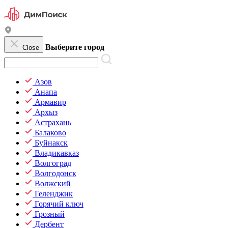
Выберите город
Close
Азов
Анапа
Армавир
Архыз
Астрахань
Балаково
Буйнакск
Владикавказ
Волгоград
Волгодонск
Волжский
Геленджик
Горячий ключ
Грозный
Дербент