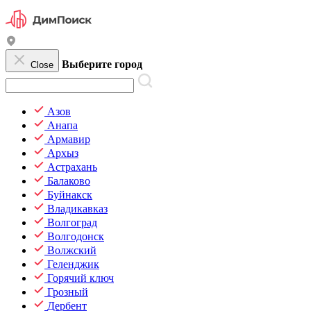
Выберите город
Close
Азов
Анапа
Армавир
Архыз
Астрахань
Балаково
Буйнакск
Владикавказ
Волгоград
Волгодонск
Волжский
Геленджик
Горячий ключ
Грозный
Дербент