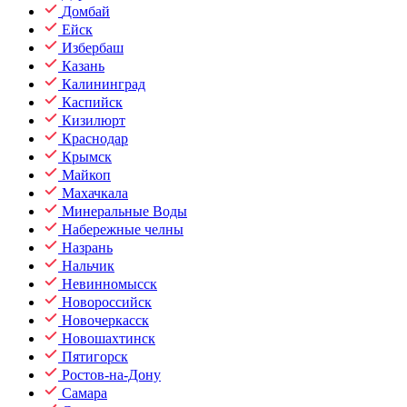
Домбай
Ейск
Избербаш
Казань
Калининград
Каспийск
Кизилюрт
Краснодар
Крымск
Майкоп
Махачкала
Минеральные Воды
Набережные челны
Назрань
Нальчик
Невинномысск
Новороссийск
Новочеркасск
Новошахтинск
Пятигорск
Ростов-на-Дону
Самара