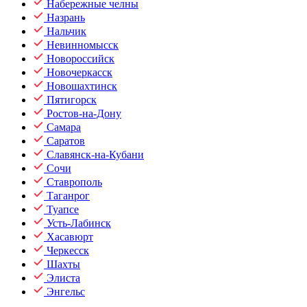
Набережные челны
Назрань
Нальчик
Невинномысск
Новороссийск
Новочеркасск
Новошахтинск
Пятигорск
Ростов-на-Дону
Самара
Саратов
Славянск-на-Кубани
Сочи
Ставрополь
Таганрог
Туапсе
Усть-Лабинск
Хасавюрт
Черкесск
Шахты
Элиста
Энгельс