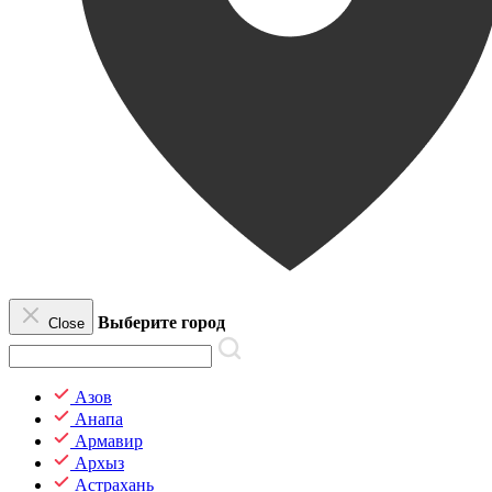
Выберите город
Close
Азов
Анапа
Армавир
Архыз
Астрахань