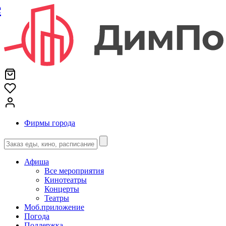
е
Фирмы города
Афиша
Все мероприятия
Кинотеатры
Концерты
Театры
Моб.приложение
Погода
Поддержка