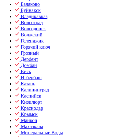
Балаково
Буйнакск
Владикавказ
Волгоград
Волгодонск
Волжский
Геленджик
Горячий ключ
Грозный
Дербент
Домбай
Ейск
Избербаш
Казань
Калининград
Каспийск
Кизилюрт
Краснодар
Крымск
Майкоп
Махачкала
Минеральные Воды