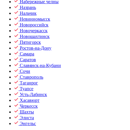
Набережные челны
Назрань
Нальчик
Невинномысск
Новороссийск
Новочеркасск
Новошахтинск
Пятигорск
Ростов-на-Дону
Самара
Саратов
Славянск-на-Кубани
Сочи
Ставрополь
Таганрог
Туапсе
Усть-Лабинск
Хасавюрт
Черкесск
Шахты
Элиста
Энгельс