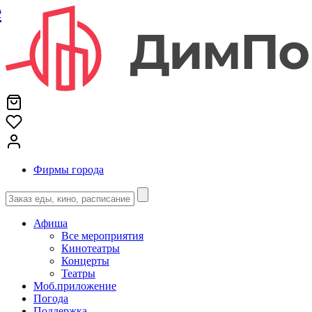
е
Фирмы города
Афиша
Все мероприятия
Кинотеатры
Концерты
Театры
Моб.приложение
Погода
Поддержка