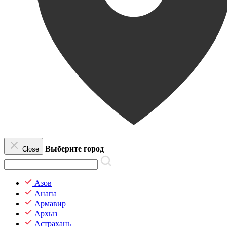
Выберите город
Close
Азов
Анапа
Армавир
Архыз
Астрахань