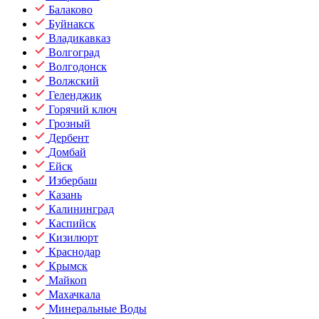
Балаково
Буйнакск
Владикавказ
Волгоград
Волгодонск
Волжский
Геленджик
Горячий ключ
Грозный
Дербент
Домбай
Ейск
Избербаш
Казань
Калининград
Каспийск
Кизилюрт
Краснодар
Крымск
Майкоп
Махачкала
Минеральные Воды