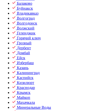
Балаково
Буйнакск
Владикавказ
Волгоград
Волгодонск
Волжский
Геленджик
Горячий ключ
Грозный
Дербент
Домбай
Ейск
Избербаш
Казань
Калининград
Каспийск
Кизилюрт
Краснодар
Крымск
Майкоп
Махачкала
Минеральные Воды