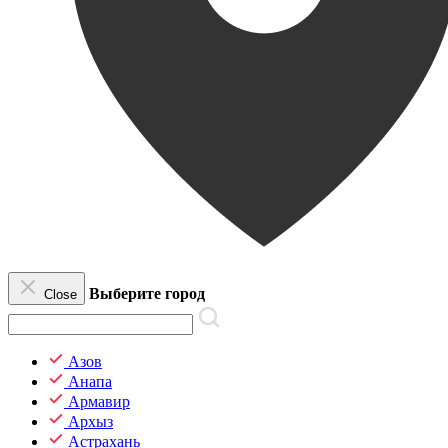
Выберите город
Close
Азов
Анапа
Армавир
Архыз
Астрахань