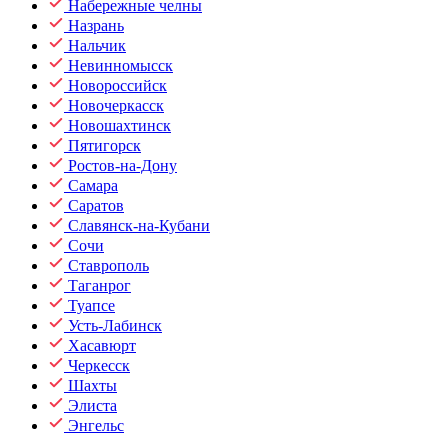
Набережные челны
Назрань
Нальчик
Невинномысск
Новороссийск
Новочеркасск
Новошахтинск
Пятигорск
Ростов-на-Дону
Самара
Саратов
Славянск-на-Кубани
Сочи
Ставрополь
Таганрог
Туапсе
Усть-Лабинск
Хасавюрт
Черкесск
Шахты
Элиста
Энгельс