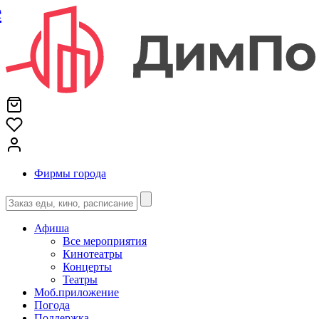
е
Фирмы города
Афиша
Все мероприятия
Кинотеатры
Концерты
Театры
Моб.приложение
Погода
Поддержка