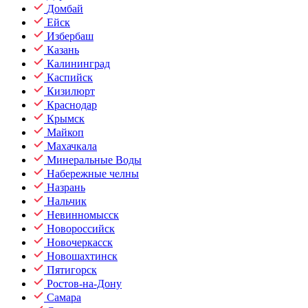
Домбай
Ейск
Избербаш
Казань
Калининград
Каспийск
Кизилюрт
Краснодар
Крымск
Майкоп
Махачкала
Минеральные Воды
Набережные челны
Назрань
Нальчик
Невинномысск
Новороссийск
Новочеркасск
Новошахтинск
Пятигорск
Ростов-на-Дону
Самара