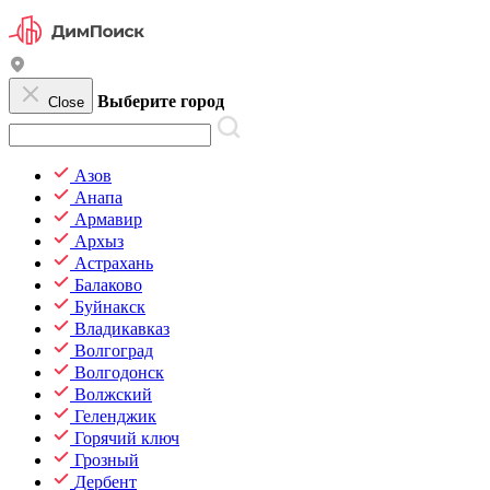
Выберите город
Close
Азов
Анапа
Армавир
Архыз
Астрахань
Балаково
Буйнакск
Владикавказ
Волгоград
Волгодонск
Волжский
Геленджик
Горячий ключ
Грозный
Дербент