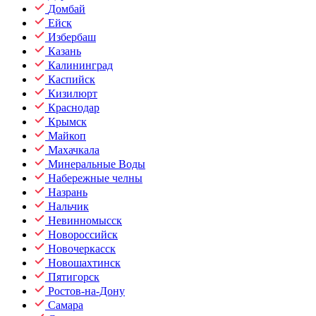
Домбай
Ейск
Избербаш
Казань
Калининград
Каспийск
Кизилюрт
Краснодар
Крымск
Майкоп
Махачкала
Минеральные Воды
Набережные челны
Назрань
Нальчик
Невинномысск
Новороссийск
Новочеркасск
Новошахтинск
Пятигорск
Ростов-на-Дону
Самара