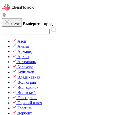
Выберите город
Close
Азов
Анапа
Армавир
Архыз
Астрахань
Балаково
Буйнакск
Владикавказ
Волгоград
Волгодонск
Волжский
Геленджик
Горячий ключ
Грозный
Дербент