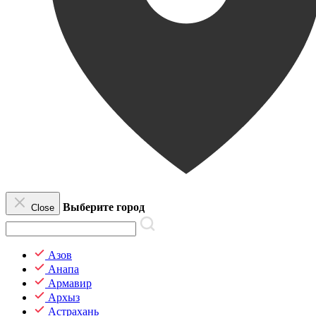
Выберите город
Close
Азов
Анапа
Армавир
Архыз
Астрахань