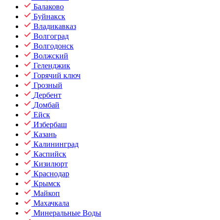
Балаково
Буйнакск
Владикавказ
Волгоград
Волгодонск
Волжский
Геленджик
Горячий ключ
Грозный
Дербент
Домбай
Ейск
Избербаш
Казань
Калининград
Каспийск
Кизилюрт
Краснодар
Крымск
Майкоп
Махачкала
Минеральные Воды