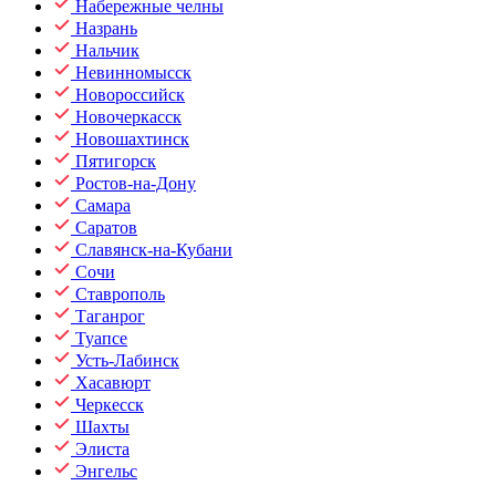
Набережные челны
Назрань
Нальчик
Невинномысск
Новороссийск
Новочеркасск
Новошахтинск
Пятигорск
Ростов-на-Дону
Самара
Саратов
Славянск-на-Кубани
Сочи
Ставрополь
Таганрог
Туапсе
Усть-Лабинск
Хасавюрт
Черкесск
Шахты
Элиста
Энгельс