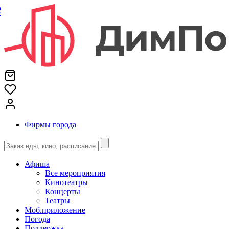
е
Фирмы города
Афиша
Все мероприятия
Кинотеатры
Концерты
Театры
Моб.приложение
Погода
Поддержка