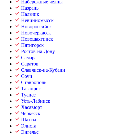
Набережные челны
Назрань
Нальчик
Невинномысск
Новороссийск
Новочеркасск
Новошахтинск
Пятигорск
Ростов-на-Дону
Самара
Саратов
Славянск-на-Кубани
Сочи
Ставрополь
Таганрог
Туапсе
Усть-Лабинск
Хасавюрт
Черкесск
Шахты
Элиста
Энгельс