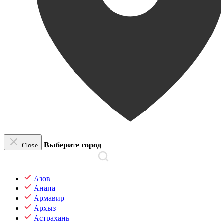
Выберите город
Close
Азов
Анапа
Армавир
Архыз
Астрахань