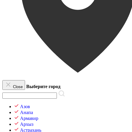
Выберите город
Close
Азов
Анапа
Армавир
Архыз
Астрахань