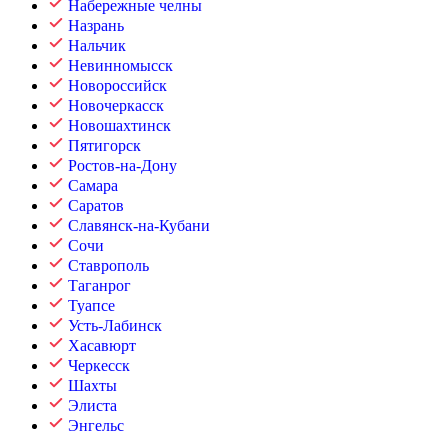
Набережные челны
Назрань
Нальчик
Невинномысск
Новороссийск
Новочеркасск
Новошахтинск
Пятигорск
Ростов-на-Дону
Самара
Саратов
Славянск-на-Кубани
Сочи
Ставрополь
Таганрог
Туапсе
Усть-Лабинск
Хасавюрт
Черкесск
Шахты
Элиста
Энгельс